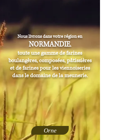
Nous livrons dans votre région en
NORMANDIE
,
toute une gamme de farines
boulangères, composées, pâtissières
et de farines pour les viennoiseries
dans le domaine de la meunerie.
Orne